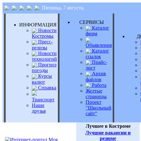
Пятница, 7 августа,
СЕРВИСЫ
ИНФОРМАЦИЯ
Каталог
Новости
фирм
Костромы
Д
Пресс-
Объявления
релизы
Каталог
Новости
ссылок
технологий
Прайс-
Прогноз
лист
погоды
Архив
Курсы
файлов
валют
Работа
Справка
Желтые
страницы
Транспорт
Проект
Наши
"Школьный
друзья
сайт"
Лучшее в Костроме
Лучшие вакансии и
резюме