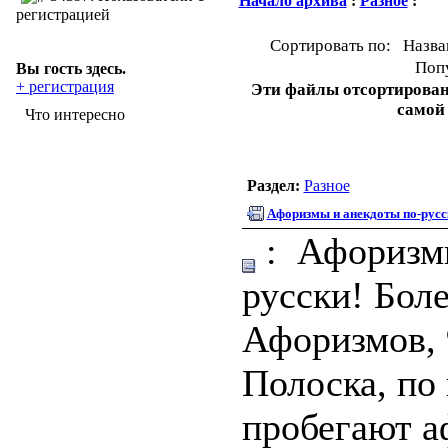
Начало архива
:
Разное
:
регистрацией
Сортировать по: Назва
Попу
Вы гость здесь.
+ регистрация
Эти файлы отсортированы
самой
Что интересно
Раздел:
Разное
Афоризмы и анекдоты по-русс
: Афоризмы
русски! Бол
Афоризмов, 
Полоска, по
пробегают а