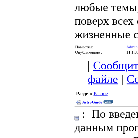
любые темы,
поверх всех
жизненные с
Поместил:
Admin
Опубликовано :
11.1.0
|
Сообщит
файле
|
С
Раздел:
Разное
AstroGuide
: По введ
данным про