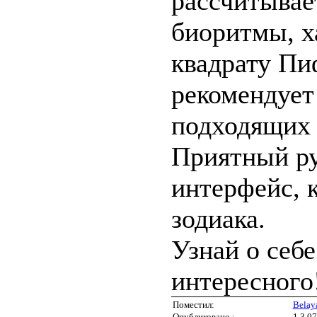
рассчитыва
биоритмы, х
квадрату Пи
рекомендует
подходящих 
Приятный р
интерфейс, 
зодиака.
Узнай о себе
интересного
Поместил:
Belay
Опубликовано :
1.3.07