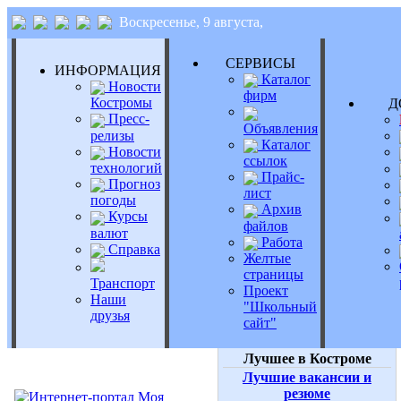
Воскресенье, 9 августа,
СЕРВИСЫ
ИНФОРМАЦИЯ
Каталог
Новости
фирм
Костромы
Д
Пресс-
Объявления
релизы
Каталог
Новости
ссылок
технологий
Прайс-
Прогноз
лист
погоды
Архив
Курсы
файлов
валют
Работа
Справка
Желтые
страницы
Транспорт
Проект
Наши
"Школьный
друзья
сайт"
Лучшее в Костроме
Лучшие вакансии и
резюме