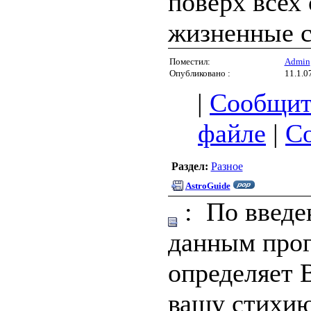
поверх всех
жизненные с
Поместил:
Admin
Опубликовано :
11.1.0
|
Сообщит
файле
|
С
Раздел:
Разное
AstroGuide
: По введ
данным про
определяет 
вашу стихию