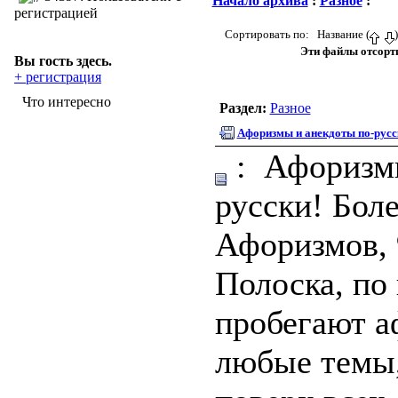
Начало архива
:
Разное
:
регистрацией
Сортировать по: Название (
Эти файлы отсорти
Вы гость здесь.
+ регистрация
Что интересно
Раздел:
Разное
Афоризмы и анекдоты по-русс
: Афоризмы
русски! Бол
Афоризмов, 
Полоска, по
пробегают а
любые темы,