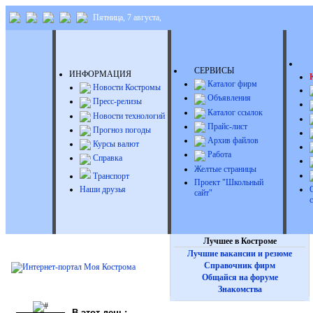
Пятница, 7 августа,
Д
СЕРВИСЫ
ИНФОРМАЦИЯ
Каталог фирм
Новости Костромы
Объявления
Пресс-релизы
Каталог ссылок
Новости технологий
Прайс-лист
Прогноз погоды
Архив файлов
Курсы валют
Работа
Справка
Желтые страницы
Транспорт
Проект "Школьный
Наши друзья
сайт"
Лучшее в Костроме
Лучшие вакансии и резюме
Справочник фирм
Общайся на форуме
Знакомства
В этот день: