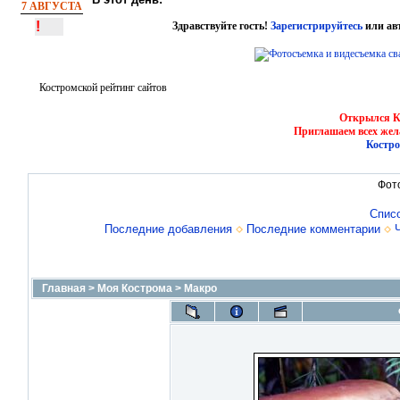
7 АВГУСТА
!
Здравствуйте гость!
Зарегистрируйтесь
или ав
Костромской рейтинг сайтов
Открылся Ко
Приглашаем всех жел
Костро
Фот
Спис
Последние добавления
Последние комментарии
Главная
>
Моя Кострома
>
Макро