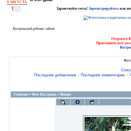
8 АВГУСТА
!
Здравствуйте гость!
Зарегистрируйтесь
или ав
Костромской рейтинг сайтов
Открылся Ко
Приглашаем всех жел
Костро
Фот
Спис
Последние добавления
Последние комментарии
Главная
>
Моя Кострома
>
Макро