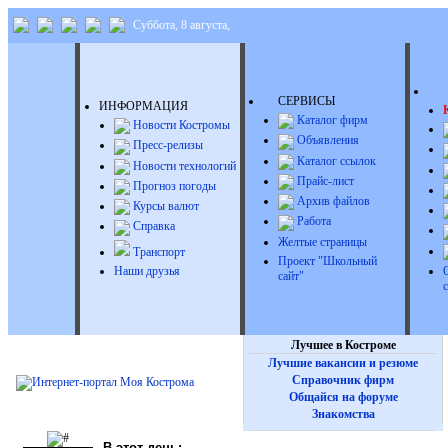
Суббота, 8 августа,
Д
СЕРВИСЫ
ИНФОРМАЦИЯ
Каталог фирм
Новости Костромы
Объявления
Пресс-релизы
Каталог ссылок
Новости технологий
Прайс-лист
Прогноз погоды
Архив файлов
Курсы валют
Работа
Справка
Желтые страницы
Транспорт
Проект "Школьный
Наши друзья
сайт"
Лучшее в Костроме
Лучшие вакансии и резюме
Справочник фирм
Общайся на форуме
Знакомства
В этот день: