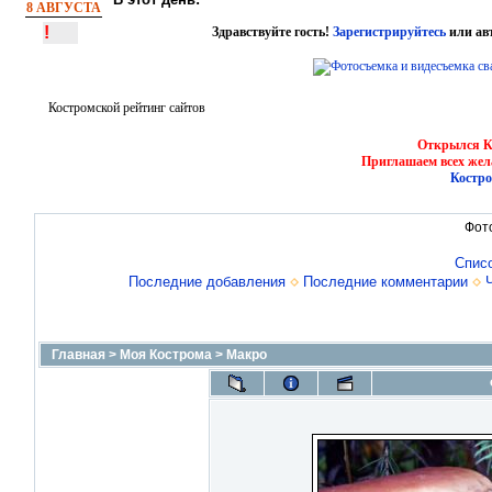
8 АВГУСТА
!
Здравствуйте гость!
Зарегистрируйтесь
или ав
Костромской рейтинг сайтов
Открылся Ко
Приглашаем всех жел
Костро
Фот
Спис
Последние добавления
Последние комментарии
Главная
>
Моя Кострома
>
Макро