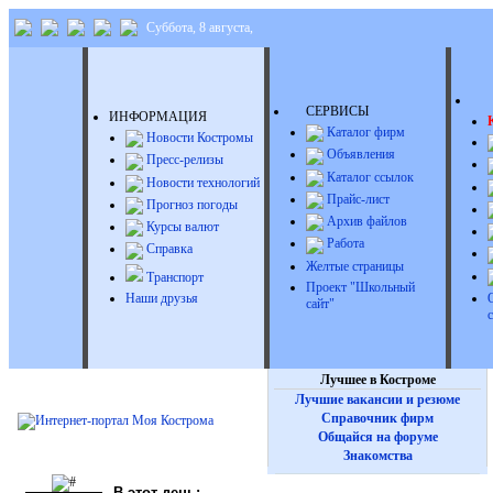
Суббота, 8 августа,
Д
СЕРВИСЫ
ИНФОРМАЦИЯ
Каталог фирм
Новости Костромы
Объявления
Пресс-релизы
Каталог ссылок
Новости технологий
Прайс-лист
Прогноз погоды
Архив файлов
Курсы валют
Работа
Справка
Желтые страницы
Транспорт
Проект "Школьный
Наши друзья
сайт"
Лучшее в Костроме
Лучшие вакансии и резюме
Справочник фирм
Общайся на форуме
Знакомства
В этот день: