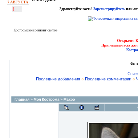
7 АВГУСТА
!
Здравствуйте гость!
Зарегистрируйтесь
или ав
Костромской рейтинг сайтов
Открылся Ко
Приглашаем всех жел
Костро
Фот
Спис
Последние добавления
Последние комментарии
Главная
>
Моя Кострома
>
Макро