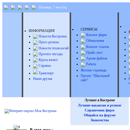
Пятница, 7 августа,
Д
СЕРВИСЫ
ИНФОРМАЦИЯ
Каталог фирм
Новости Костромы
Объявления
Пресс-релизы
Каталог ссылок
Новости технологий
Прайс-лист
Прогноз погоды
Архив файлов
Курсы валют
Работа
Справка
Желтые страницы
Транспорт
Проект "Школьный
Наши друзья
сайт"
Лучшее в Костроме
Лучшие вакансии и резюме
Справочник фирм
Общайся на форуме
Знакомства
В этот день: