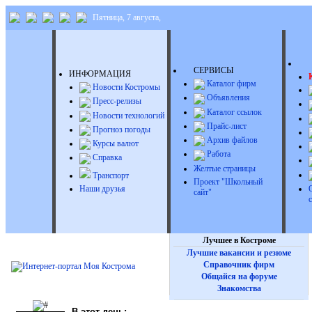
Пятница, 7 августа,
Д
СЕРВИСЫ
ИНФОРМАЦИЯ
Каталог фирм
Новости Костромы
Объявления
Пресс-релизы
Каталог ссылок
Новости технологий
Прайс-лист
Прогноз погоды
Архив файлов
Курсы валют
Работа
Справка
Желтые страницы
Транспорт
Проект "Школьный
Наши друзья
сайт"
Лучшее в Костроме
Лучшие вакансии и резюме
Справочник фирм
Общайся на форуме
Знакомства
В этот день: