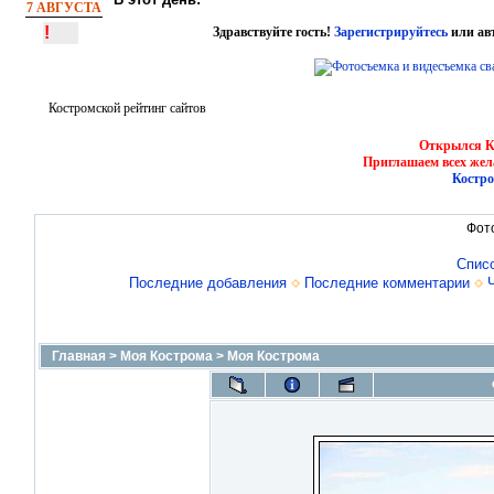
7 АВГУСТА
!
Здравствуйте гость!
Зарегистрируйтесь
или ав
Костромской рейтинг сайтов
Открылся Ко
Приглашаем всех жел
Костро
Фот
Спис
Последние добавления
Последние комментарии
Главная
>
Моя Кострома
>
Моя Кострома