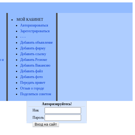
МОЙ КАБИНЕТ
Авторизироваться
Зарегестрироваться
- - -
Добавить объявление
Добавить фирму
Добавить ссылку
 и
Добавить Резюме
Добавить Вакансию
Добавить файл
Добавить фото
Передать привет
Отзыв о городе
Поделиться советом
Авторизируйтесь!
Ник
Пароль