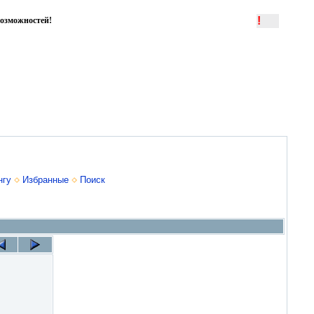
!
озможностей!
нгу
Избранные
Поиск