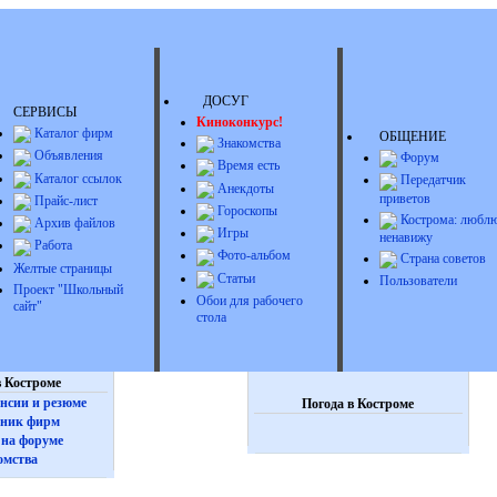
ДОСУГ
СЕРВИСЫ
Киноконкурс!
Каталог фирм
ОБЩЕНИЕ
Знакомства
Объявления
Форум
Время есть
Каталог ссылок
Передатчик
Анекдоты
приветов
Прайс-лист
Гороскопы
Кострома: люблю
Архив файлов
Игры
ненавижу
Работа
Фото-альбом
Страна советов
Желтые страницы
Статьи
Пользователи
Проект "Школьный
Обои для рабочего
сайт"
стола
 Костроме
нсии и резюме
Погода в Костроме
ник фирм
на форуме
омства