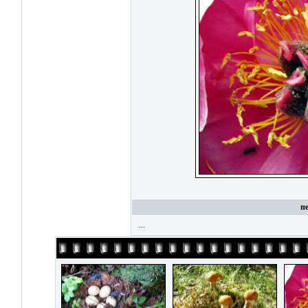
п
...