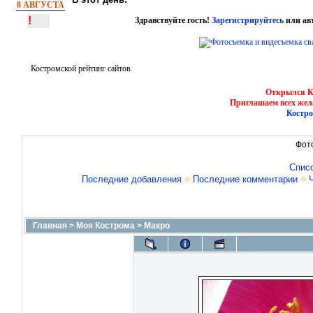
8 АВГУСТА
!
Здравствуйте гость!
Зарегистрируйтесь
или ав
Костромской рейтинг сайтов
Открылся Ко
Приглашаем всех жел
Костро
Фот
Спис
Последние добавления
Последние комментарии
Главная
>
Моя Кострома
>
Макро