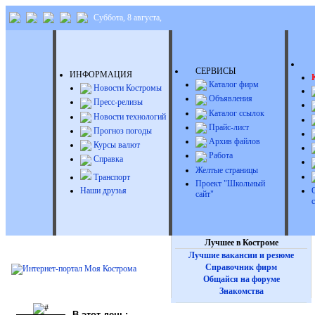
Суббота, 8 августа,
Д
СЕРВИСЫ
ИНФОРМАЦИЯ
Каталог фирм
Новости Костромы
Объявления
Пресс-релизы
Каталог ссылок
Новости технологий
Прайс-лист
Прогноз погоды
Архив файлов
Курсы валют
Работа
Справка
Желтые страницы
Транспорт
Проект "Школьный
Наши друзья
сайт"
Лучшее в Костроме
Лучшие вакансии и резюме
Справочник фирм
Общайся на форуме
Знакомства
В этот день: