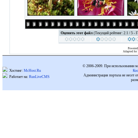
Оценить этот файл
(Текущий рейтинг: 2.1 / 5 - 
Powered
Adapted for
© 2006-2009. При использовании м
Хостинг:
McHost.Ru
Ко
Администрация портала не несет о
Работает на:
RunLiveCMS
разм