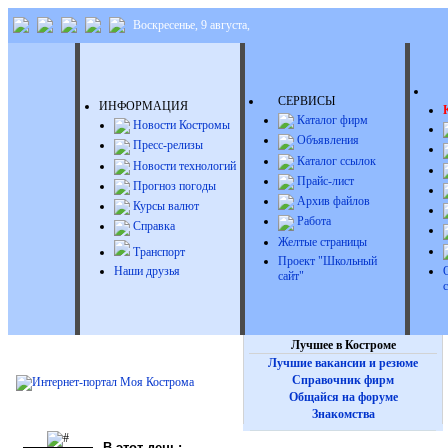
Воскресенье, 9 августа,
Д
СЕРВИСЫ
ИНФОРМАЦИЯ
Каталог фирм
Новости Костромы
Объявления
Пресс-релизы
Каталог ссылок
Новости технологий
Прайс-лист
Прогноз погоды
Архив файлов
Курсы валют
Работа
Справка
Желтые страницы
Транспорт
Проект "Школьный
Наши друзья
сайт"
Лучшее в Костроме
Лучшие вакансии и резюме
Справочник фирм
Общайся на форуме
Знакомства
В этот день: