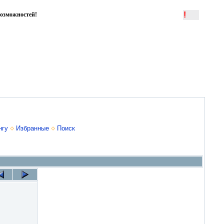
!
озможностей!
нгу
Избранные
Поиск