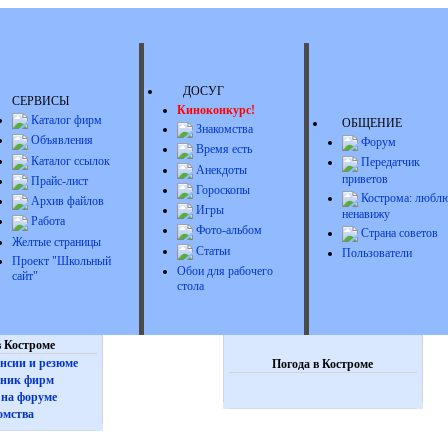
ДОСУГ
СЕРВИСЫ
Киноконкурс!
Каталог фирм
ОБЩЕНИЕ
Знакомства
Объявления
Форум
Время есть
Каталог ссылок
Передатчик
Анекдоты
приветов
Прайс-лист
Гороскопы
Кострома: люблю
Архив файлов
Игры
ненавижу
Работа
Фото-альбом
Страна советов
Желтые страницы
Статьи
Пользователи
Проект "Школьный
Обои для рабочего
сайт"
стола
 Костроме
нсии и резюме
Погода в Костроме
ник фирм
на форуме
омства