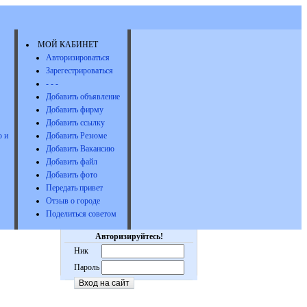
МОЙ КАБИНЕТ
Авторизироваться
Зарегестрироваться
- - -
Добавить объявление
Добавить фирму
Добавить ссылку
 и
Добавить Резюме
Добавить Вакансию
Добавить файл
Добавить фото
Передать привет
Отзыв о городе
Поделиться советом
Авторизируйтесь!
Ник
Пароль