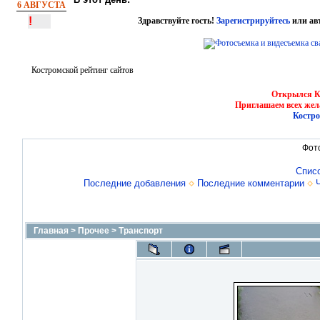
6 АВГУСТА
!
Здравствуйте гость!
Зарегистрируйтесь
или ав
Костромской рейтинг сайтов
Открылся Ко
Приглашаем всех жел
Костро
Фот
Спис
Последние добавления
Последние комментарии
Главная
>
Прочее
>
Транспорт