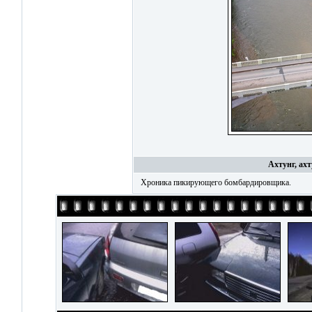
Ахтунг, ах
Хроника пикирующего бомбардировщика.