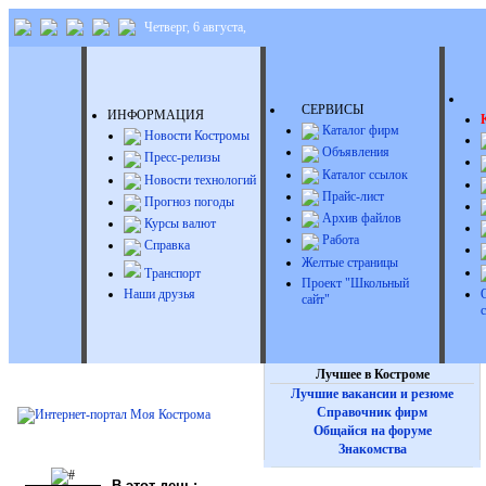
Четверг, 6 августа,
Д
СЕРВИСЫ
ИНФОРМАЦИЯ
Каталог фирм
Новости Костромы
Объявления
Пресс-релизы
Каталог ссылок
Новости технологий
Прайс-лист
Прогноз погоды
Архив файлов
Курсы валют
Работа
Справка
Желтые страницы
Транспорт
Проект "Школьный
Наши друзья
сайт"
Лучшее в Костроме
Лучшие вакансии и резюме
Справочник фирм
Общайся на форуме
Знакомства
В этот день: