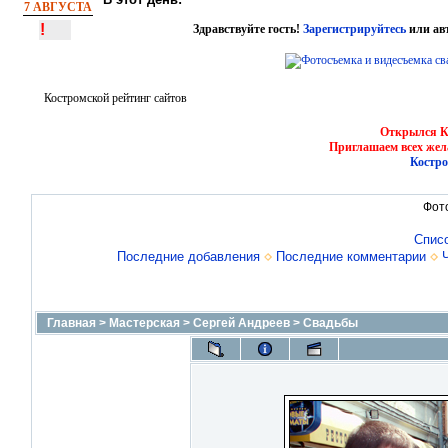
7 АВГУСТА
!
Здравствуйте гость!
Зарегистрируйтесь
или ав
Костромской рейтинг сайтов
Открылся Ко
Приглашаем всех жел
Костро
Фот
Спис
Последние добавления
Последние комментарии
Главная
>
Мастерская
>
Сергей Андреев
>
Свадьбы