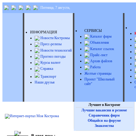
Пятница, 7 августа,
Д
СЕРВИСЫ
ИНФОРМАЦИЯ
Каталог фирм
Новости Костромы
Объявления
Пресс-релизы
Каталог ссылок
Новости технологий
Прайс-лист
Прогноз погоды
Архив файлов
Курсы валют
Работа
Справка
Желтые страницы
Транспорт
Проект "Школьный
Наши друзья
сайт"
Лучшее в Костроме
Лучшие вакансии и резюме
Справочник фирм
Общайся на форуме
Знакомства
В этот день: