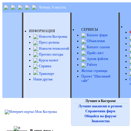
Четверг, 6 августа,
Д
СЕРВИСЫ
ИНФОРМАЦИЯ
Каталог фирм
Новости Костромы
Объявления
Пресс-релизы
Каталог ссылок
Новости технологий
Прайс-лист
Прогноз погоды
Архив файлов
Курсы валют
Работа
Справка
Желтые страницы
Транспорт
Проект "Школьный
Наши друзья
сайт"
Лучшее в Костроме
Лучшие вакансии и резюме
Справочник фирм
Общайся на форуме
Знакомства
В этот день: