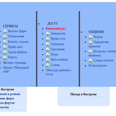
ДОСУГ
СЕРВИСЫ
Киноконкурс!
Каталог фирм
ОБЩЕНИЕ
Знакомства
Объявления
Форум
Время есть
Каталог ссылок
Передатчик
Анекдоты
приветов
Прайс-лист
Гороскопы
Кострома: люблю
Архив файлов
Игры
ненавижу
Работа
Фото-альбом
Страна советов
Желтые страницы
Статьи
Пользователи
Проект "Школьный
Обои для рабочего
сайт"
стола
 Костроме
нсии и резюме
Погода в Костроме
ник фирм
на форуме
омства