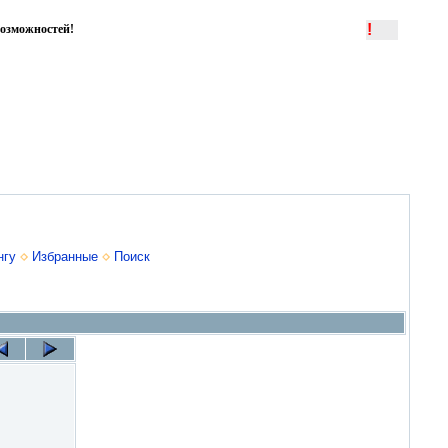
!
озможностей!
нгу
Избранные
Поиск