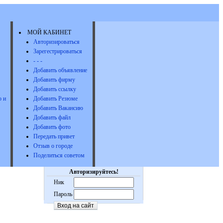
МОЙ КАБИНЕТ
Авторизироваться
Зарегестрироваться
- - -
Добавить объявление
Добавить фирму
Добавить ссылку
 и
Добавить Резюме
Добавить Вакансию
Добавить файл
Добавить фото
Передать привет
Отзыв о городе
Поделиться советом
Авторизируйтесь!
Ник
Пароль