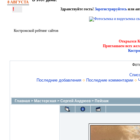
8 АВГУСТА
!
Здравствуйте гость!
Зарегистрируйтесь
или ав
Костромской рейтинг сайтов
Открылся Ко
Приглашаем всех жел
Костро
Фот
Спис
Последние добавления
Последние комментарии
Главная
>
Мастерская
>
Сергей Андреев
>
Пейзаж