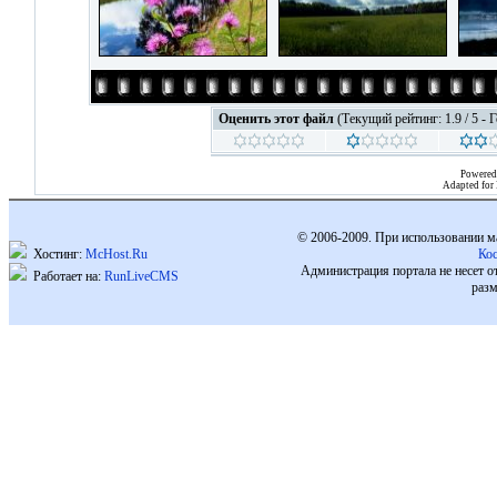
Оценить этот файл
(Текущий рейтинг: 1.9 / 5 - 
Powered
Adapted for
© 2006-2009. При использовании м
Хостинг:
McHost.Ru
Ко
Администрация портала не несет о
Работает на:
RunLiveCMS
разм