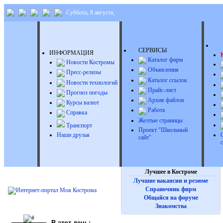
Суббота, 8 августа,
Д
СЕРВИСЫ
ИНФОРМАЦИЯ
Каталог фирм
Новости Костромы
Объявления
Пресс-релизы
Каталог ссылок
Новости технологий
Прайс-лист
Прогноз погоды
Архив файлов
Курсы валют
Работа
Справка
Желтые страницы
Транспорт
Проект "Школьный
Наши друзья
сайт"
Лучшее в Костроме
Лучшие вакансии и резюме
Справочник фирм
Общайся на форуме
Знакомства
В этот день: