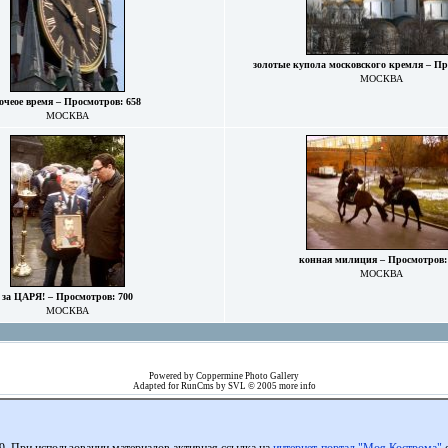
золотые купола московского кремля – Пр
МОСКВА
очеое время – Просмотров: 658
МОСКВА
конная милиция – Просмотров:
МОСКВА
за ЦАРЯ! – Просмотров: 700
МОСКВА
Powered by
Coppermine Photo Gallery
Adapted for
RunCms
by
SVL
© 2005
more info