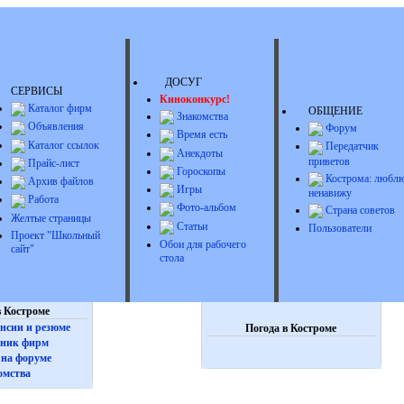
ДОСУГ
СЕРВИСЫ
Киноконкурс!
Каталог фирм
ОБЩЕНИЕ
Знакомства
Объявления
Форум
Время есть
Каталог ссылок
Передатчик
Анекдоты
приветов
Прайс-лист
Гороскопы
Кострома: люблю
Архив файлов
Игры
ненавижу
Работа
Фото-альбом
Страна советов
Желтые страницы
Статьи
Пользователи
Проект "Школьный
Обои для рабочего
сайт"
стола
 Костроме
нсии и резюме
Погода в Костроме
ник фирм
на форуме
омства