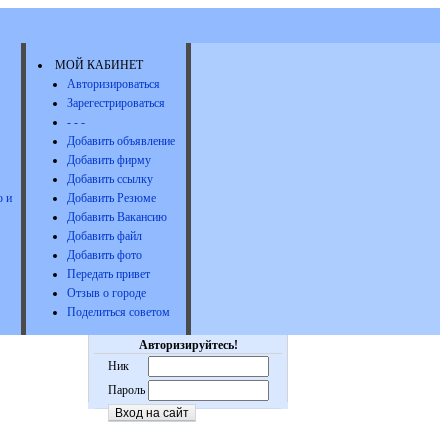
МОЙ КАБИНЕТ
Авторизироваться
Зарегестрироваться
- - -
Добавить объявление
Добавить фирму
Добавить ссылку
 и
Добавить Резюме
Добавить Вакансию
Добавить файл
Добавить фото
Передать привет
Отзыв о городе
Поделиться советом
Авторизируйтесь!
Ник
Пароль