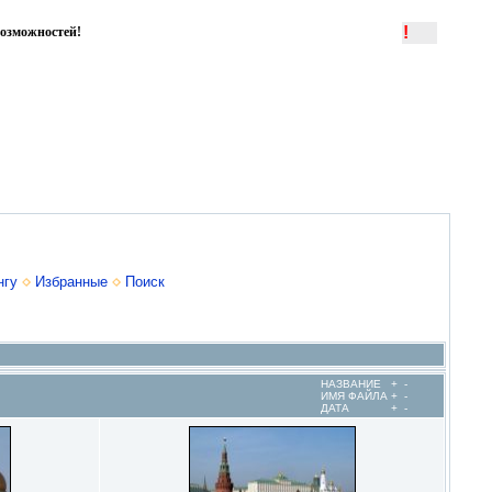
!
озможностей!
нгу
Избранные
Поиск
НАЗВАНИЕ
+
-
ИМЯ ФАЙЛА
+
-
ДАТА
+
-