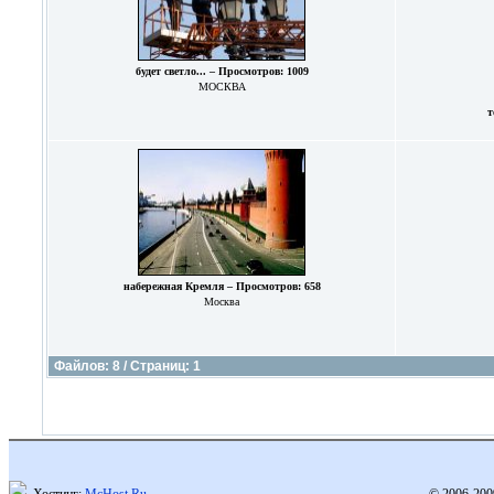
будет светло... – Просмотров: 1009
МОСКВА
т
набережная Кремля – Просмотров: 658
Москва
Файлов: 8 / Страниц: 1