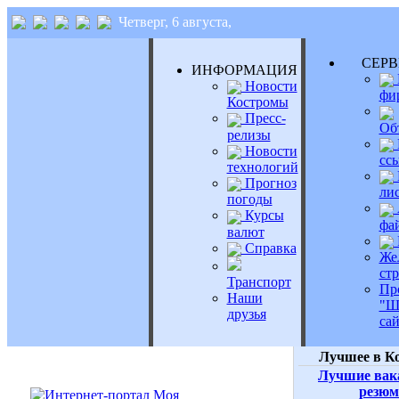
Четверг, 6 августа,
СЕР
ИНФОРМАЦИЯ
Новости
фи
Костромы
Пресс-
Об
релизы
Новости
сс
технологий
Прогноз
ли
погоды
Курсы
фа
валют
Справка
Же
ст
Транспорт
Пр
Наши
"Ш
друзья
сай
Лучшее в К
Лучшие вак
резюм