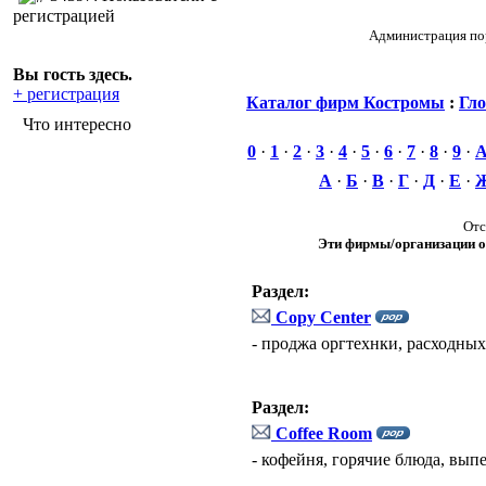
регистрацией
Администрация пор
Вы гость здесь.
+ регистрация
Каталог фирм Костромы
:
Гло
Что интересно
0
·
1
·
2
·
3
·
4
·
5
·
6
·
7
·
8
·
9
·
А
·
Б
·
В
·
Г
·
Д
·
Е
·
Отс
Эти фирмы/организации 
Раздел:
Copy Center
- проджа оргтехнки, расходны
Раздел:
Coffee Room
- кофейня, горячие блюда, вып