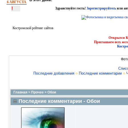
6 АВГУСТА
!
Здравствуйте гость!
Зарегистрируйтесь
или ав
Костромской рейтинг сайтов
Открылся Ко
Приглашаем всех жел
Костро
Фот
Спис
Последние добавления
Последние комментарии
Главная
>
Прочее
>
Обои
Последние комментарии - Обои