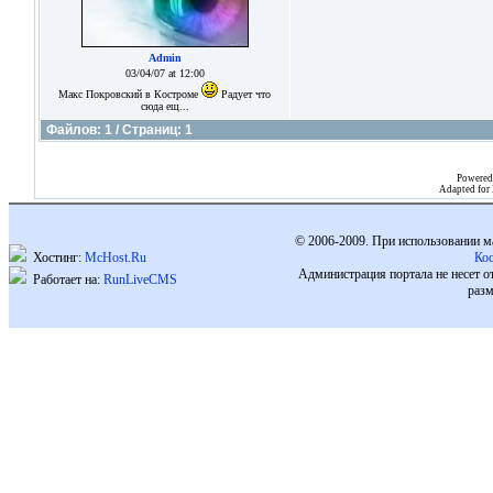
Admin
03/04/07 at 12:00
Макс Покровский в Костроме
Радует что
сюда ещ...
Файлов: 1 / Страниц: 1
Powered
Adapted for
© 2006-2009. При использовании м
Хостинг:
McHost.Ru
Ко
Администрация портала не несет о
Работает на:
RunLiveCMS
разм