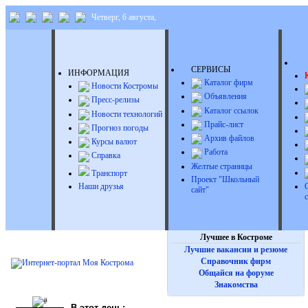
Четверг, 6 августа,
Д
СЕРВИСЫ
ИНФОРМАЦИЯ
Каталог фирм
Новости Костромы
Объявления
Пресс-релизы
Каталог ссылок
Новости технологий
Прайс-лист
Прогноз погоды
Архив файлов
Курсы валют
Работа
Справка
Желтые страницы
Транспорт
Проект "Школьный
Наши друзья
сайт"
Лучшее в Костроме
Лучшие вакансии и резюме
Справочник фирм
Общайся на форуме
Знакомства
В этот день: