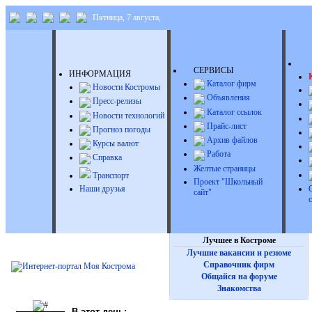
Пятница, 7 августа,
Д
СЕРВИСЫ
ИНФОРМАЦИЯ
Каталог фирм
Новости Костромы
Объявления
Пресс-релизы
Каталог ссылок
Новости технологий
Прайс-лист
Прогноз погоды
Архив файлов
Курсы валют
Работа
Справка
Желтые страницы
Транспорт
Проект "Школьный
Наши друзья
сайт"
Лучшее в Костроме
Лучшие вакансии и резюме
Справочник фирм
Общайся на форуме
Знакомства
В этот день: