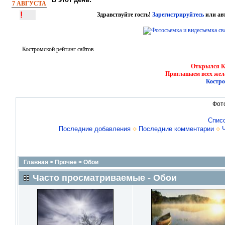
7 АВГУСТА
!
Здравствуйте гость!
Зарегистрируйтесь
или ав
Костромской рейтинг сайтов
Открылся Ко
Приглашаем всех жел
Костро
Фот
Спис
Последние добавления
Последние комментарии
Главная
>
Прочее
>
Обои
Часто просматриваемые - Обои