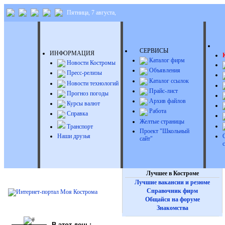
Пятница, 7 августа,
Д
СЕРВИСЫ
ИНФОРМАЦИЯ
Каталог фирм
Новости Костромы
Объявления
Пресс-релизы
Каталог ссылок
Новости технологий
Прайс-лист
Прогноз погоды
Архив файлов
Курсы валют
Работа
Справка
Желтые страницы
Транспорт
Проект "Школьный
Наши друзья
сайт"
Лучшее в Костроме
Лучшие вакансии и резюме
Справочник фирм
Общайся на форуме
Знакомства
В этот день: